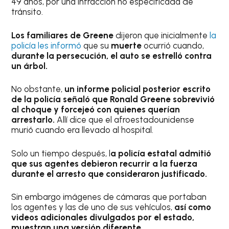
49 años, por una infracción no especificada de
tránsito.
Los familiares de Greene
dijeron que inicialmente
la
policía les informó
que su
muerte
ocurrió cuando,
durante la persecución, el auto se estrelló contra
un árbol.
No obstante,
un informe policial posterior escrito
de la policía señaló que Ronald Greene sobrevivió
al choque y forcejeó con quienes querían
arrestarlo.
Allí dice que el afroestadounidense
murió cuando era llevado al hospital.
Solo un tiempo después, l
a policía estatal admitió
que sus agentes debieron recurrir a la fuerza
durante el arresto que consideraron justificado.
Sin embargo imágenes de cámaras que portaban
los agentes y las de uno de sus vehículos,
así como
videos adicionales divulgados por el estado,
muestran una versión diferente
.