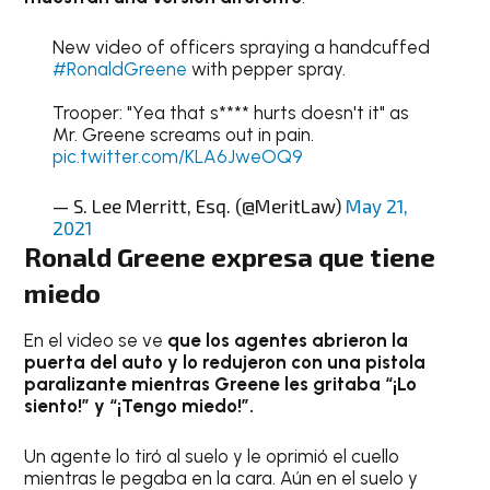
New video of officers spraying a handcuffed
#RonaldGreene
with pepper spray.
Trooper: "Yea that s**** hurts doesn't it" as
Mr. Greene screams out in pain.
pic.twitter.com/KLA6JweOQ9
— S. Lee Merritt, Esq. (@MeritLaw)
May 21,
2021
Ronald Greene
expresa que tiene
miedo
En el video se ve
que los agentes abrieron la
puerta del auto y lo redujeron con una pistola
paralizante mientras Greene les gritaba “¡Lo
siento!” y “¡Tengo miedo!”.
Un agente lo tiró al suelo y le oprimió el cuello
mientras le pegaba en la cara. Aún en el suelo y