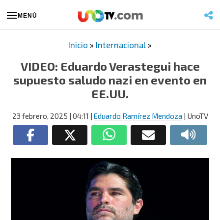
MENÚ
Inicio
»
Internacional
»
VIDEO: Eduardo Verastegui hace
supuesto saludo nazi en evento en
EE.UU.
23 febrero, 2025
| 04:11
|
Eduardo Ramírez Mendoza
| UnoTV