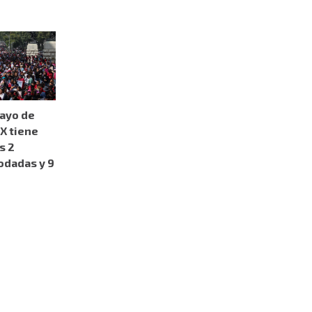
mayo de
X tiene
s 2
odadas y 9