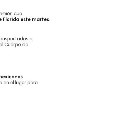
camión que
e Florida este martes
.
ransportados a
del Cuerpo de
 mexicanos
 en el lugar para