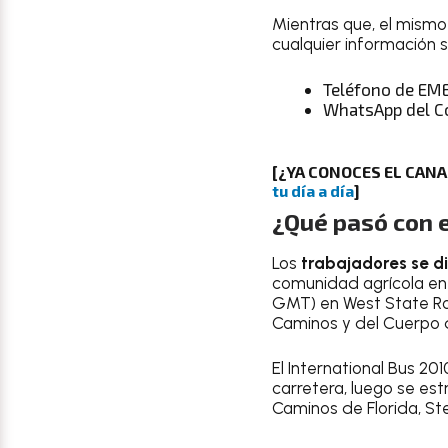
Mientras que, el mism
cualquier información 
Teléfono de EM
WhatsApp del C
[¿YA CONOCES EL CAN
tu día a día
]
¿Qué pasó con 
Los
trabajadores se di
comunidad agrícola en 
GMT) en West State Road
Caminos y del Cuerpo
El International Bus 20
carretera, luego se est
Caminos de Florida, St