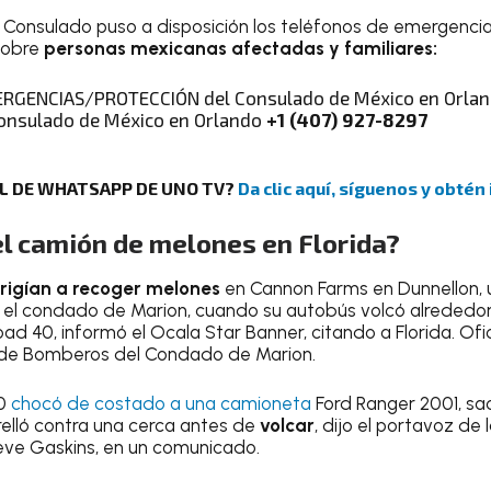
o Consulado puso a disposición los teléfonos de emergenc
sobre
personas mexicanas afectadas y familiares:
ERGENCIAS/PROTECCIÓN del Consulado de México en Orla
onsulado de México en Orlando
+1 (407) 927-8297
AL DE WHATSAPP DE UNO TV?
Da clic aquí, síguenos y obtén
el camión de melones en Florida?
rigían a recoger melones
en Cannon Farms en Dunnellon,
el condado de Marion, cuando su autobús volcó alrededor 
 40, informó el Ocala Star Banner, citando a Florida. Ofici
 de Bomberos del Condado de Marion.
10
chocó de costado a una camioneta
Ford Ranger 2001, sa
relló contra una cerca antes de
volcar
, dijo el portavoz de 
eve Gaskins, en un comunicado.