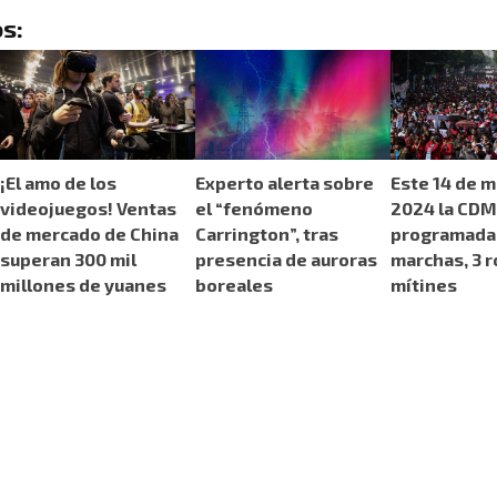
s:
¡El amo de los
Experto alerta sobre
Este 14 de 
videojuegos! Ventas
el “fenómeno
2024 la CDM
de mercado de China
Carrington”, tras
programada
superan 300 mil
presencia de auroras
marchas, 3 r
millones de yuanes
boreales
mítines