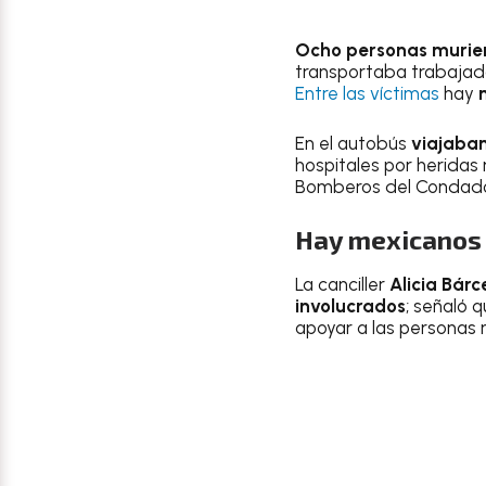
Ocho personas murie
transportaba trabajad
Entre las víctimas
hay
En el autobús
viajaban
hospitales por heridas
Bomberos del Condado
Hay mexicanos e
La canciller
Alicia Bár
involucrados
; señaló 
apoyar a las personas 