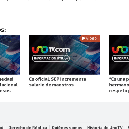
s:
VIDEO
medas!
Es oficial: SEP incrementa
“Es una 
Nacional
salario de maestros
hermano 
pesos
respeto 
ad
Derecho de Réplica
Quiénes somos
Historia de UnoTV