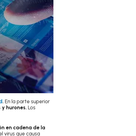
d
.
En la parte superior
s y hurones.
Los
ón en cadena de la
el virus que causa