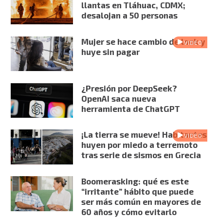
llantas en Tláhuac, CDMX;
desalojan a 50 personas
Mujer se hace cambio de look y
VIDEO
huye sin pagar
¿Presión por DeepSeek?
OpenAI saca nueva
herramienta de ChatGPT
¡La tierra se mueve! Habitantes
VIDEO
huyen por miedo a terremoto
tras serie de sismos en Grecia
Boomerasking: qué es este
“irritante” hábito que puede
ser más común en mayores de
60 años y cómo evitarlo