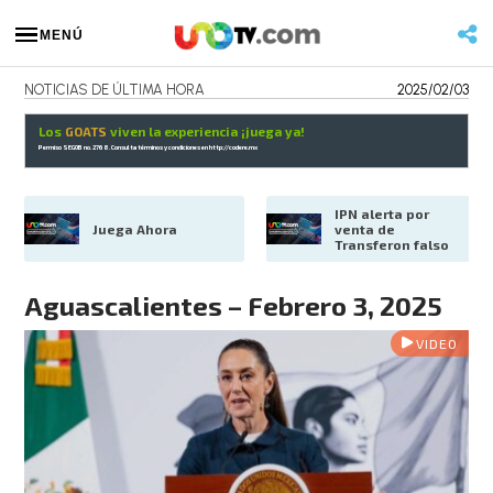
MENÚ
NOTICIAS DE ÚLTIMA HORA
2025/02/03
Los
GOATS
viven la experiencia ¡juega ya!
Permiso SEGOB no. 2768. Consulta términos y condiciones en
http://codere.mx
IPN alerta por 
Juega Ahora
venta de 
Transferon falso
Aguascalientes – Febrero 3, 2025
VIDEO