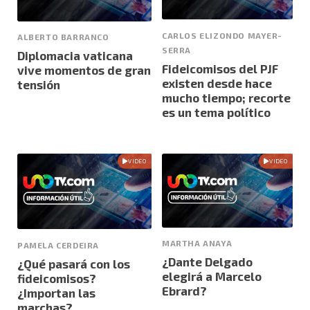
CARLOS ELIZONDO MAYER-
ALBERTO BARRANCO
SERRA
Diplomacia vaticana
Fideicomisos del PJF
vive momentos de gran
existen desde hace
tensión
mucho tiempo; recorte
es un tema político
VIDEO
VIDEO
MARTHA ANAYA
PAMELA CERDEIRA
¿Dante Delgado
¿Qué pasará con los
elegirá a Marcelo
fideicomisos?
Ebrard?
¿Importan las
marchas?