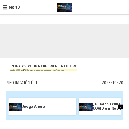
MENÚ
Ir
al
contenido
ENTRA Y VIVE UNA EXPERIENCIA CODERE
Permiso SEGOB no. 2768. Consulta términos y condiciones en
http://codere.mx
INFORMACIÓN ÚTIL
2023/10/20
¿Puedo vacunarme 
Juega Ahora
COVID e influenza?