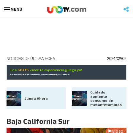
MENÚ
NOTICIAS DE ÚLTIMA HORA
2024/09/02
Los
GOATS
viven la experiencia ¡juega ya!
Permiso SEGOB no. 2768. Consulta términos y condiciones en
http://codere.mx
Cuidado, 
aumenta 
Juega Ahora
consumo de 
metanfetaminas
Baja California Sur
VIDEO