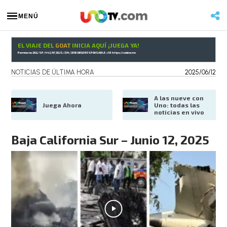
MENÚ
EL VIAJE DEL
GOAT
INICIA AQUÍ ¡JUEGA YA!
Permiso no. DGG/SP/442/97, DGJS/234/2019 JUEGO RESPONSABLE. +18
https://codere.mx
NOTICIAS DE ÚLTIMA HORA
2025/06/12
A las nueve con 
Juega Ahora
Uno: todas las 
noticias en vivo
Baja California Sur – Junio 12, 2025