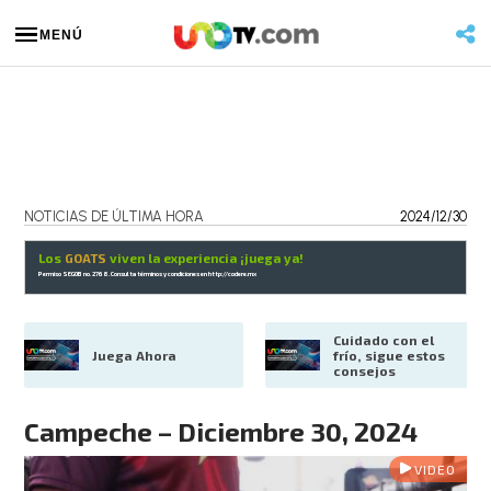
MENÚ
NOTICIAS DE ÚLTIMA HORA
2024/12/30
Los
GOATS
viven la experiencia ¡juega ya!
Permiso SEGOB no. 2768. Consulta términos y condiciones en
http://codere.mx
Cuidado con el 
Juega Ahora
frío, sigue estos 
consejos
Campeche – Diciembre 30, 2024
VIDEO