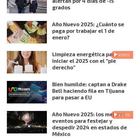
alertan por 4 días de -15
grados
Año Nuevo 2025: ¿Cuánto se
paga por trabajar el 1 de
enero?
Limpieza energética para
VIDEO
iniciar el 2025 con el “pie
derecho”
Bien humilde: captan a Drake
Bell haciendo fila en Tijuana
para pasar a EU
Año Nuevo 2025: los mejores
VIDEO
eventos para festejar y
despedir 2024 en estados de
México