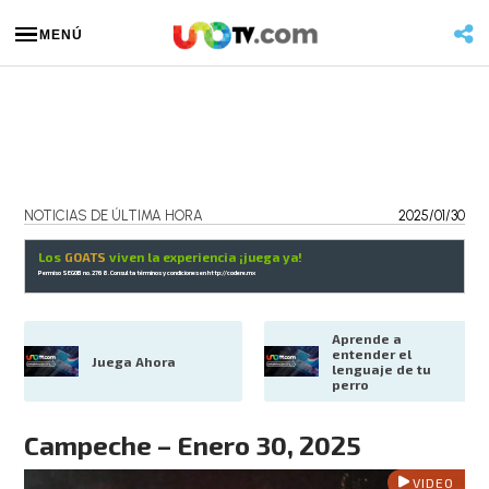
MENÚ
NOTICIAS DE ÚLTIMA HORA
2025/01/30
Los
GOATS
viven la experiencia ¡juega ya!
Permiso SEGOB no. 2768. Consulta términos y condiciones en
http://codere.mx
Aprende a 
entender el 
Juega Ahora
lenguaje de tu 
perro
Campeche – Enero 30, 2025
VIDEO