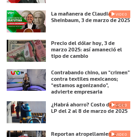
La mañanera de Claudia
VIDEO
Sheinbaum, 3 de marzo de 2025
Precio del dólar hoy, 3 de
marzo 2025: así amaneció el
tipo de cambio
Contrabando chino, un “crimen”
contra textiles mexicanos;
“estamos agonizando”,
advierte empresaria
¿Habrá ahorro? Costo del gas
VIDEO
LP del 2 al 8 de marzo de 2025
Reportan atropellamiento
VIDEO