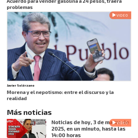
Acuerdo para vender gasolina a 24 pesos, traerá
problemas
VIDEO
Javier Solórzano
Morena y el nepotismo: entre el discurso y la
realidad
Más noticias
Noticias de hoy, 3 de marzo de
VIDEO
2025, en un minuto, hasta las
14:00 horas