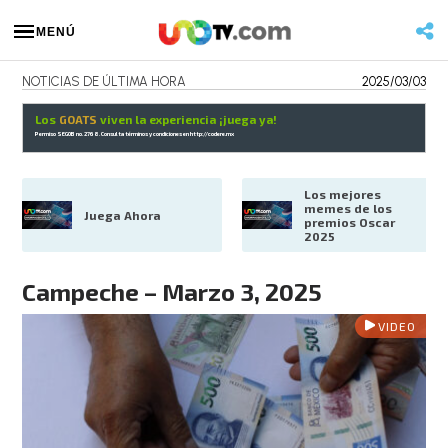
MENÚ
NOTICIAS DE ÚLTIMA HORA
2025/03/03
Los
GOATS
viven la experiencia ¡juega ya!
Permiso SEGOB no. 2768. Consulta términos y condiciones en
http://codere.mx
Los mejores 
memes de los 
Juega Ahora
premios Oscar 
2025
Campeche – Marzo 3, 2025
VIDEO