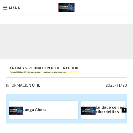
MENÚ
Ir
al
contenido
ENTRA Y VIVE UNA EXPERIENCIA CODERE
Permiso SEGOB no. 2768. Consulta términos y condiciones en
http://codere.mx
INFORMACIÓN ÚTIL
2023/11/20
Cuidado con estos 
Juega Ahora
ciberdelitos