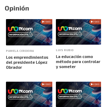
Opinión
VIDEO
VIDEO
LUIS RUBIO
PAMELA CERDEIRA
La educación como
Los emprendimientos
método para controlar
del presidente López
y someter
Obrador
VIDEO
VIDEO