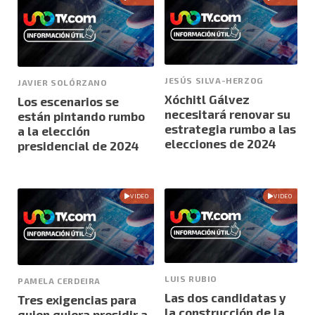
JESÚS SILVA-HERZOG
JAVIER SOLÓRZANO
Xóchitl Gálvez
Los escenarios se
necesitará renovar su
están pintando rumbo
estrategia rumbo a las
a la elección
elecciones de 2024
presidencial de 2024
VIDEO
VIDEO
LUIS RUBIO
PAMELA CERDEIRA
Las dos candidatas y
Tres exigencias para
la construcción de la
quien quiera presidir a