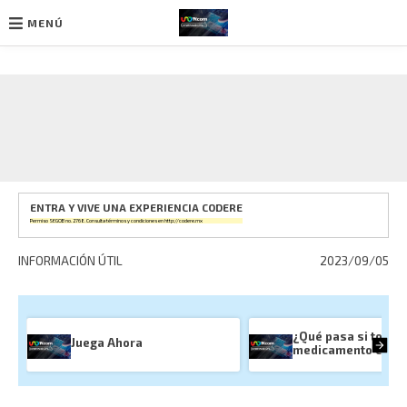
MENÚ
Ir
al
contenido
ENTRA Y VIVE UNA EXPERIENCIA CODERE
Permiso SEGOB no. 2768. Consulta términos y condiciones en
http://codere.mx
INFORMACIÓN ÚTIL
2023/09/05
¿Qué pasa si tomas
Juega Ahora
medicamento cadu