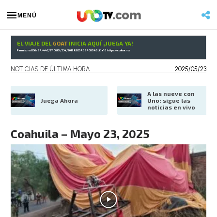
MENÚ
EL VIAJE DEL
GOAT
INICIA AQUÍ ¡JUEGA YA!
Permiso no. DGG/SP/442/97, DGJS/234/2019 JUEGO RESPONSABLE. +18
https://codere.mx
NOTICIAS DE ÚLTIMA HORA
2025/05/23
A las nueve con 
Juega Ahora
Uno: sigue las 
noticias en vivo
Coahuila – Mayo 23, 2025