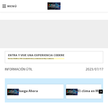
MENÚ
Ir
al
contenido
ENTRA Y VIVE UNA EXPERIENCIA CODERE
Permiso SEGOB no. 2768. Consulta términos y condiciones en
http://codere.mx
INFORMACIÓN ÚTIL
2023/07/17
Juega Ahora
El clima en México