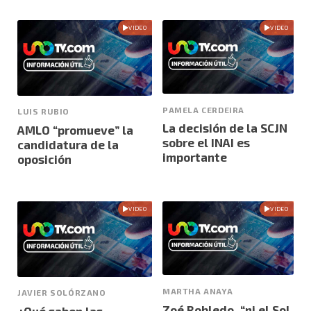
VIDEO
VIDEO
PAMELA CERDEIRA
LUIS RUBIO
La decisión de la SCJN
AMLO “promueve” la
sobre el INAI es
candidatura de la
importante
oposición
VIDEO
VIDEO
MARTHA ANAYA
JAVIER SOLÓRZANO
Zoé Robledo, “ni el Sol