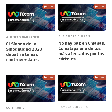
VIDEO
VIDEO
ALEJANDRA CULLEN
ALBERTO BARRANCO
No hay paz en Chiapas,
El Sínodo de la
Comalapa uno de los
Sinodalidad 2023
más afectados por los
debatirá temas
cárteles
controversiales
VIDEO
VIDEO
PAMELA CERDEIRA
LUIS RUBIO