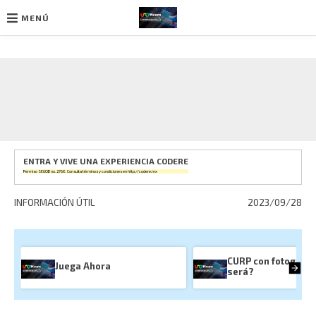
MENÚ
Ir
al
contenido
ENTRA Y VIVE UNA EXPERIENCIA CODERE
Permiso SEGOB no. 2768. Consulta términos y condiciones en
http://codere.mx
INFORMACIÓN ÚTIL
2023/09/28
CURP con fotografí
Juega Ahora
será?