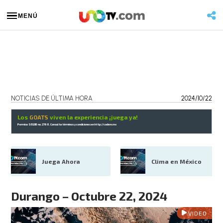
MENÚ
NOTICIAS DE ÚLTIMA HORA
2024/10/22
Los
GOATS
viven la experiencia ¡juega ya!
Permiso SEGOB no. 2768. Consulta términos y condiciones en
http://codere.mx
Juega Ahora
Clima en México
Durango – Octubre 22, 2024
VIDEO