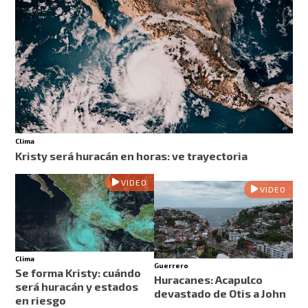
Clima
Kristy será huracán en horas: ve trayectoria
VIDEO
VIDEO
Clima
Guerrero
Se forma Kristy: cuándo
Huracanes: Acapulco
será huracán y estados
devastado de Otis a John
en riesgo