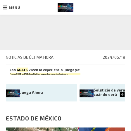
MENÚ
Ir
al
contenido
NOTICIAS DE ÚLTIMA HORA
2024/06/19
Los
GOATS
viven la experiencia ¡juega ya!
Permiso SEGOB no. 2768. Consulta términos y condiciones en
http://codere.mx
Solsticio de verano
Juega Ahora
cuándo será
ESTADO DE MÉXICO