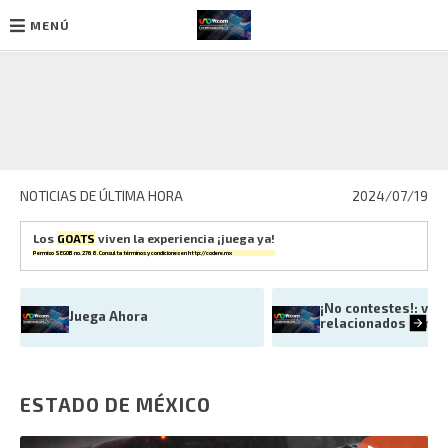
MENÚ
Ir
al
contenido
NOTICIAS DE ÚLTIMA HORA
2024/07/19
Los
GOATS
viven la experiencia ¡juega ya!
Permiso SEGOB no. 2768. Consulta términos y condiciones en
http://codere.mx
¡No contestes!: ve p
Juega Ahora
relacionados con e
ESTADO DE MÉXICO