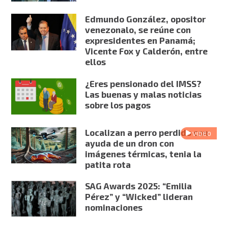
Edmundo González, opositor
venezonalo, se reúne con
expresidentes en Panamá;
Vicente Fox y Calderón, entre
ellos
¿Eres pensionado del IMSS?
Las buenas y malas noticias
sobre los pagos
Localizan a perro perdido con
VIDEO
ayuda de un dron con
imágenes térmicas, tenia la
patita rota
SAG Awards 2025: “Emilia
Pérez” y “Wicked” lideran
nominaciones