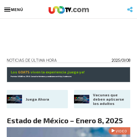
MENÚ
NOTICIAS DE ÚLTIMA HORA
2025/01/08
Los
GOATS
viven la experiencia ¡juega ya!
Permiso SEGOB no. 2768. Consulta términos y condiciones en
http://codere.mx
Vacunas que 
Juega Ahora
deben aplicarse 
los adultos
Estado de México – Enero 8, 2025
VIDEO