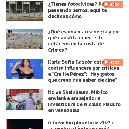
¿Tienes fotocívicas? Págalas
VIDEO
paseando perros; aquí te
decimos cómo
¿Qué es una marea negra y por
qué causó la muerte de
cetáceos en la costa de
Crimea?
Karla Sofía Gascón estalla
VIDEO
contra influencers por críticas
a “Emilia Pérez”: “Hay gatos
que creen que saben de cine”
No va Sheinbaum: México
enviará a embajador a
investidura de Nicolás Maduro
en Venezuela
Alineación planetaria 2024:
¿cuándo y dónde se verá?