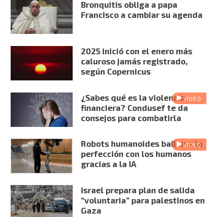
Bronquitis obliga a papa
Francisco a cambiar su agenda
2025 inició con el enero más
caluroso jamás registrado,
según Copernicus
¿Sabes qué es la violencia
VIDEO
financiera? Condusef te da
consejos para combatirla
Robots humanoides bailan a la
VIDEO
perfección con los humanos
gracias a la IA
Israel prepara plan de salida
“voluntaria” para palestinos en
Gaza