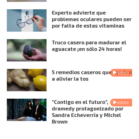
Experto advierte que
problemas oculares pueden ser
por falta de estas vitaminas
Truco casero para madurar el
aguacate ¡en sólo 24 horas!
5 remedios caseros que ayudan
VIDEO
a aliviar la tos
“Contigo en el futuro”,
VIDEO
dramedy protagonizado por
Sandra Echeverría y Michel
Brown