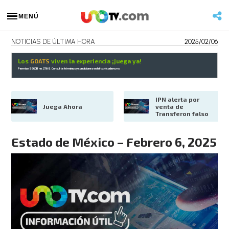
MENÚ
NOTICIAS DE ÚLTIMA HORA
2025/02/06
Los
GOATS
viven la experiencia ¡juega ya!
Permiso SEGOB no. 2768. Consulta términos y condiciones en
http://codere.mx
IPN alerta por 
Juega Ahora
venta de 
Transferon falso
Estado de México – Febrero 6, 2025