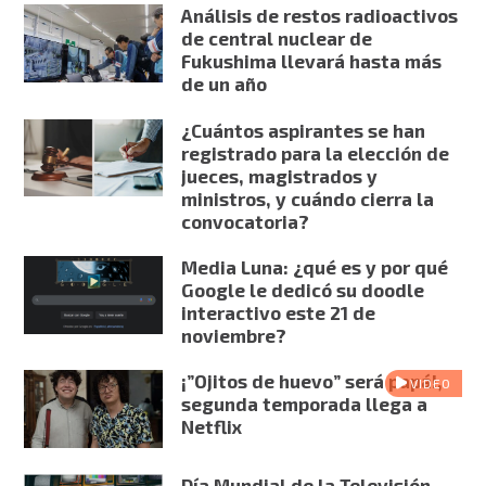
Análisis de restos radioactivos
de central nuclear de
Fukushima llevará hasta más
de un año
¿Cuántos aspirantes se han
registrado para la elección de
jueces, magistrados y
ministros, y cuándo cierra la
convocatoria?
Media Luna: ¿qué es y por qué
Google le dedicó su doodle
interactivo este 21 de
noviembre?
¡”Ojitos de huevo” será papá!,
VIDEO
segunda temporada llega a
Netflix
Día Mundial de la Televisión