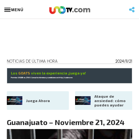
MENÚ
NOTICIAS DE ÚLTIMA HORA
2024/11/21
Los
GOATS
viven la experiencia ¡juega ya!
Permiso SEGOB no. 2768. Consulta términos y condiciones en
http://codere.mx
Ataque de 
Juega Ahora
ansiedad: cómo 
puedes ayudar
Guanajuato – Noviembre 21, 2024