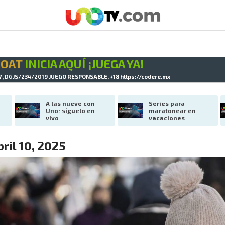
GOAT
INICIA AQUÍ ¡JUEGA YA!
7, DGJS/234/2019 JUEGO RESPONSABLE. +18
https://codere.mx
A las nueve con 
Series para 
Uno: síguelo en 
maratonear en 
vivo
vacaciones
ril 10, 2025