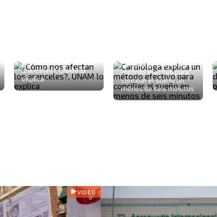
¿Cómo nos afectan los
Cardióloga explica un
aranceles?, UNAM lo
método efectivo para
explica
conciliar el sueño en
menos de seis minutos
VIDEO