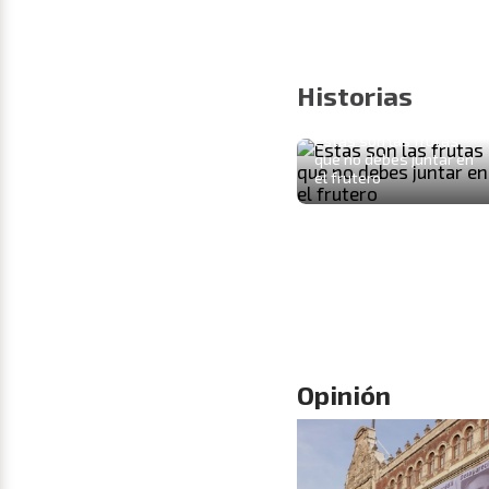
Historias
Estas son las frutas
que no debes juntar en
el frutero
Opinión