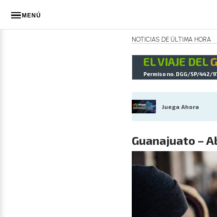
MENÚ
NOTICIAS DE ÚLTIMA HORA
EL VIAJE DEL
Permiso no. DGG/SP/442/9
Juega Ahora
Guanajuato – Ab