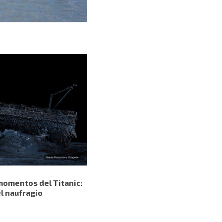
 momentos del Titanic:
l naufragio