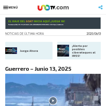
MENÚ
EL VIAJE DEL
GOAT
INICIA AQUÍ ¡JUEGA YA!
Permiso no. DGG/SP/442/97, DGJS/234/2019 JUEGO RESPONSABLE. +18
https://codere.mx
NOTICIAS DE ÚLTIMA HORA
2025/06/13
¡Alerta por 
posibles 
Juega Ahora
ciberataques al 
IMSS!
Guerrero – Junio 13, 2025