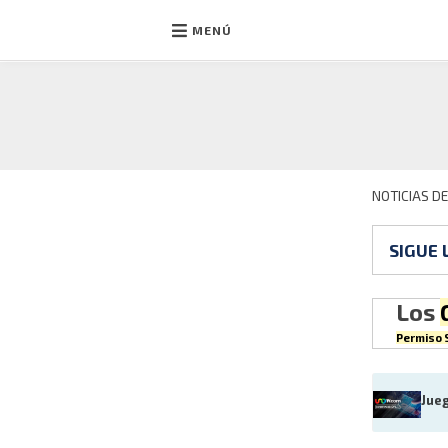
MENÚ
Ir
al
contenido
NOTICIAS D
SIGUE 
Los
Permiso S
Jue