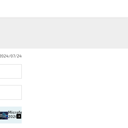
2024/07/24
Microferias de empleo CDMX 
Vacaciones 2024: evita ca
2024
hoyos en la arena