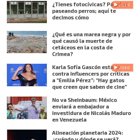
¿Tienes fotocívicas? Págalas
VIDEO
paseando perros; aquí te
decimos cómo
¿Qué es una marea negra y por
qué causó la muerte de
cetáceos en la costa de
Crimea?
Karla Sofía Gascón estalla
VIDEO
contra influencers por críticas
a “Emilia Pérez”: “Hay gatos
que creen que saben de cine”
No va Sheinbaum: México
enviará a embajador a
investidura de Nicolás Maduro
en Venezuela
Alineación planetaria 2024:
¿cuándo y dónde se verá?