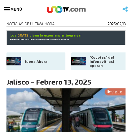
MENÚ
NOTICIAS DE ÚLTIMA HORA
2025/02/13
Los
GOATS
viven la experiencia ¡juega ya!
Permiso SEGOB no. 2768. Consulta términos y condiciones en
http://codere.mx
“Coyotes” del 
Juega Ahora
Infonavit, así 
operan
Jalisco – Febrero 13, 2025
VIDEO