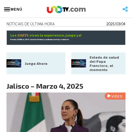
MENÚ
NOTICIAS DE ÚLTIMA HORA
2025/03/04
Los
GOATS
viven la experiencia ¡juega ya!
Permiso SEGOB no. 2768. Consulta términos y condiciones en
http://codere.mx
Estado de salud 
del Papa 
Juega Ahora
Francisco, al 
momento
Jalisco – Marzo 4, 2025
VIDEO