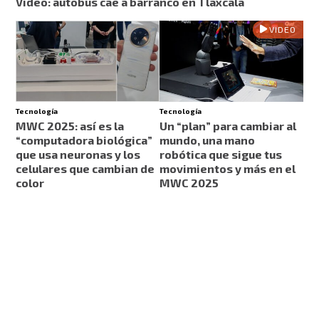
Video: autobús cae a barranco en Tlaxcala
VIDEO
Tecnología
Tecnología
MWC 2025: así es la
Un “plan” para cambiar al
“computadora biológica”
mundo, una mano
que usa neuronas y los
robótica que sigue tus
celulares que cambian de
movimientos y más en el
color
MWC 2025