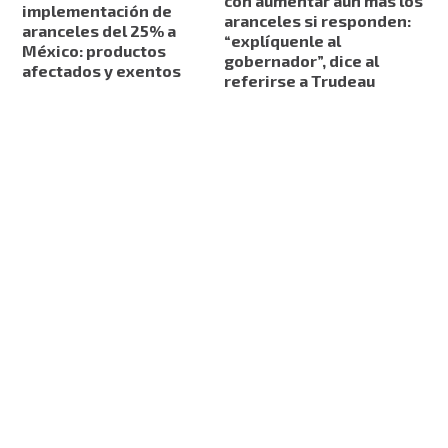
con aumentar aún más los
implementación de
aranceles si responden:
aranceles del 25% a
“explíquenle al
México: productos
gobernador”, dice al
afectados y exentos
referirse a Trudeau