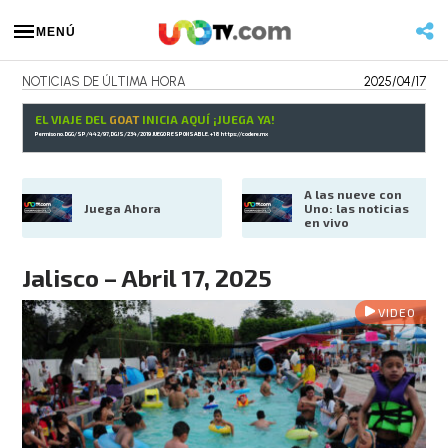
MENÚ
NOTICIAS DE ÚLTIMA HORA
2025/04/17
EL VIAJE DEL
GOAT
INICIA AQUÍ ¡JUEGA YA!
Permiso no. DGG/SP/442/97, DGJS/234/2019 JUEGO RESPONSABLE. +18
https://codere.mx
A las nueve con 
Juega Ahora
Uno: las noticias 
en vivo
Jalisco – Abril 17, 2025
VIDEO