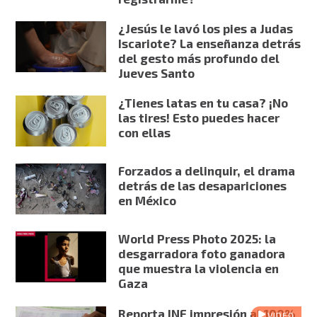
¿Jesús le lavó los pies a Judas
Iscariote? La enseñanza detrás
del gesto más profundo del
Jueves Santo
¿Tienes latas en tu casa? ¡No
las tires! Esto puedes hacer
con ellas
Forzados a delinquir, el drama
detrás de las desapariciones
en México
World Press Photo 2025: la
desgarradora foto ganadora
que muestra la violencia en
Gaza
Reporta INE impresión al 100%
VIDEO