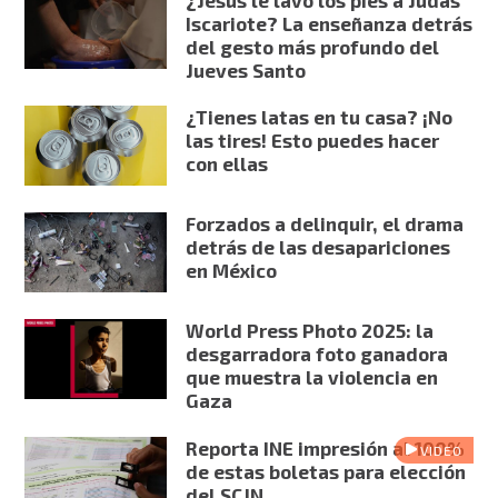
¿Jesús le lavó los pies a Judas
Iscariote? La enseñanza detrás
del gesto más profundo del
Jueves Santo
¿Tienes latas en tu casa? ¡No
las tires! Esto puedes hacer
con ellas
Forzados a delinquir, el drama
detrás de las desapariciones
en México
World Press Photo 2025: la
desgarradora foto ganadora
que muestra la violencia en
Gaza
Reporta INE impresión al 100%
VIDEO
de estas boletas para elección
del SCJN