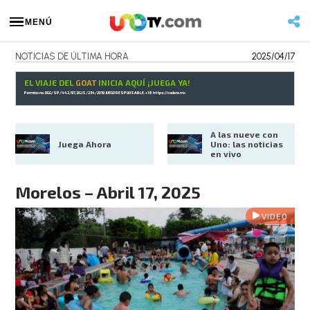
MENÚ
NOTICIAS DE ÚLTIMA HORA
2025/04/17
EL VIAJE DEL
GOAT
INICIA AQUÍ ¡JUEGA YA!
Permiso no. DGG/SP/442/97, DGJS/234/2019 JUEGO RESPONSABLE. +18
https://codere.mx
A las nueve con 
Juega Ahora
Uno: las noticias 
en vivo
Morelos – Abril 17, 2025
VIDEO