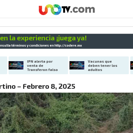
en la experiencia ¡juega ya!
nsulta términos y condiciones en
http://codere.mx
IPN alerta por 
Vacunas que 
venta de 
deben tener los 
Transferon falso
adultos
tino – Febrero 8, 2025