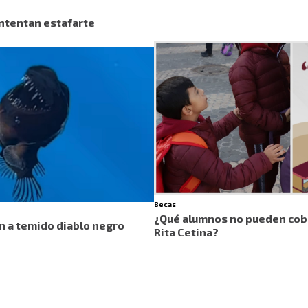
 intentan estafarte
Becas
¿Qué alumnos no pueden cobr
an a temido diablo negro
Rita Cetina?