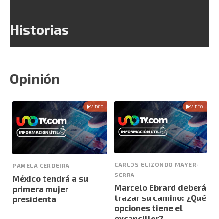
Historias
Opinión
VIDEO
VIDEO
CARLOS ELIZONDO MAYER-
PAMELA CERDEIRA
SERRA
México tendrá a su
Marcelo Ebrard deberá
primera mujer
trazar su camino: ¿Qué
presidenta
opciones tiene el
excanciller?