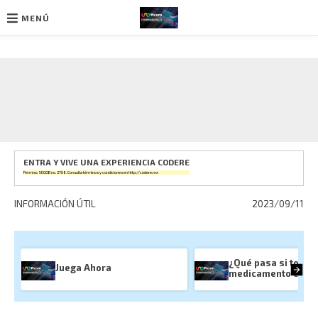
MENÚ
Ir
al
contenido
ENTRA Y VIVE UNA EXPERIENCIA CODERE
Permiso SEGOB no. 2768. Consulta términos y condiciones en
http://codere.mx
INFORMACIÓN ÚTIL
2023/09/11
¿Qué pasa si tomas
Juega Ahora
medicamento cadu