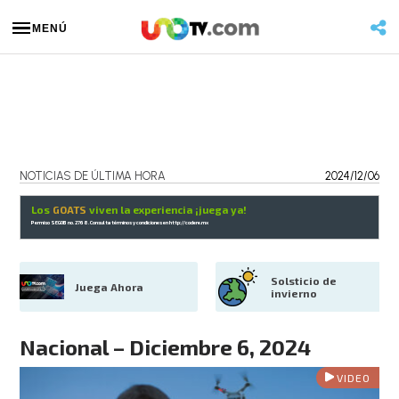
MENÚ
NOTICIAS DE ÚLTIMA HORA
2024/12/06
Los
GOATS
viven la experiencia ¡juega ya!
Permiso SEGOB no. 2768. Consulta términos y condiciones en
http://codere.mx
Solsticio de 
Juega Ahora
invierno
Nacional – Diciembre 6, 2024
VIDEO