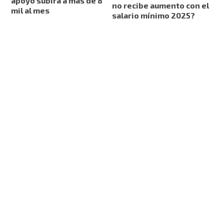
apoyo subirá a más de 8
no recibe aumento con el
mil al mes
salario mínimo 2025?