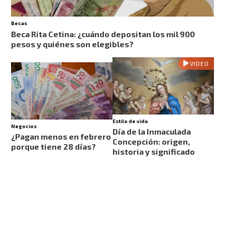
Becas
Beca Rita Cetina: ¿cuándo depositan los mil 900
pesos y quiénes son elegibles?
VIDEO
Estilo de vida
Negocios
Día de la Inmaculada
¿Pagan menos en febrero
Concepción: origen,
porque tiene 28 días?
historia y significado