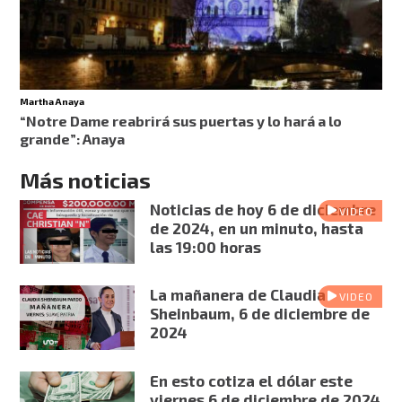
Martha Anaya
“Notre Dame reabrirá sus puertas y lo hará a lo
grande”: Anaya
Más noticias
Noticias de hoy 6 de diciembre
VIDEO
de 2024, en un minuto, hasta
las 19:00 horas
La mañanera de Claudia
VIDEO
Sheinbaum, 6 de diciembre de
2024
En esto cotiza el dólar este
viernes 6 de diciembre de 2024