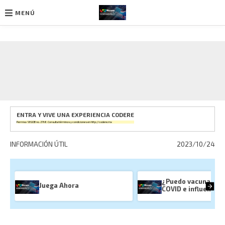
MENÚ
Ir
al
contenido
ENTRA Y VIVE UNA EXPERIENCIA CODERE
Permiso SEGOB no. 2768. Consulta términos y condiciones en
http://codere.mx
INFORMACIÓN ÚTIL
2023/10/24
¿Puedo vacunarme 
Juega Ahora
COVID e influenza?