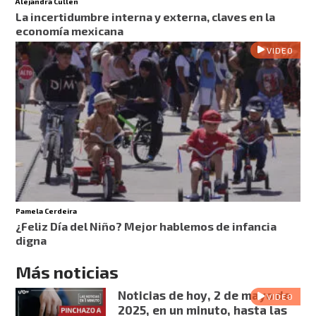
Alejandra Cullen
La incertidumbre interna y externa, claves en la
economía mexicana
VIDEO
Pamela Cerdeira
¿Feliz Día del Niño? Mejor hablemos de infancia
digna
Más noticias
Noticias de hoy, 2 de mayo de
VIDEO
2025, en un minuto, hasta las