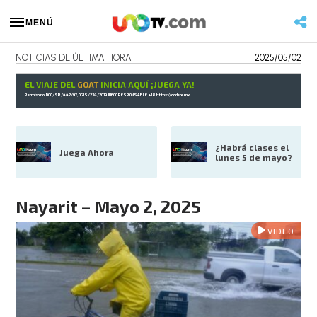
MENÚ
NOTICIAS DE ÚLTIMA HORA
2025/05/02
EL VIAJE DEL
GOAT
INICIA AQUÍ ¡JUEGA YA!
Permiso no. DGG/SP/442/97, DGJS/234/2019 JUEGO RESPONSABLE. +18
https://codere.mx
¿Habrá clases el 
Juega Ahora
lunes 5 de mayo?
Nayarit – Mayo 2, 2025
VIDEO