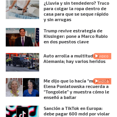
¿Lluvia y sin tendedero? Truco
para colgar la ropa dentro de
casa para que se seque rápido
y sin arrugas
Trump revive estrategia de
Kissinger: pone a Marco Rubio
en dos puestos clave
Auto arrolla a multitud en
VIDEO
Alemania; hay varios heridos
Me dijo que lo hacía “muy mal”:
VIDEO
Elena Poniatowska recuerda a
“Tongolele” y muestra cómo le
enseñó a bailar
Sanción a TikTok en Europa:
debe pagar 600 mdd por violar