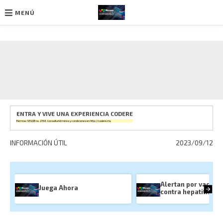
MENÚ
Ir
al
contenido
ENTRA Y VIVE UNA EXPERIENCIA CODERE
Permiso SEGOB no. 2768. Consulta términos y condiciones en
http://codere.mx
INFORMACIÓN ÚTIL
2023/09/12
Alertan por vacuna 
Juega Ahora
contra hepatitis B