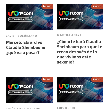
VIDEO
VIDEO
MARTHA ANAYA
JAVIER SOLÓRZANO
¿Cómo le hará Claudia
Marcelo Ebrard vs
Sheinbaum para que le
Claudia Sheinbaum:
crean después de lo
¿qué va a pasar?
que vivimos este
sexenio?
VIDEO
VIDEO
LUIS RUBIO
JESÚS SILVA-HERZOG