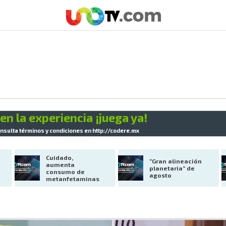
en la experiencia ¡juega ya!
nsulta términos y condiciones en
http://codere.mx
Cuidado, 
“Gran alineación 
aumenta 
planetaria” de 
consumo de 
agosto
metanfetaminas