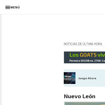
MENÚ
NOTICIAS DE ÚLTIMA HORA
Los
GOATS
viv
Permiso SEGOB no. 2768. Co
Juega Ahora
Nuevo León