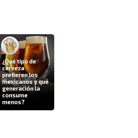
¿Qué tipo de
cerveza
¿Cuáles son los
prefieren los
mejores aceites
mexicanos y qué
para cocinar y
generación la
no dañar
Pro
consume
nuestro
da
menos?
corazón?
fel