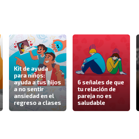
Kit de ayuda
para niños:
ayuda a tus hijos
6 señales de que
a no sentir
tu relación de
ansiedad en el
pareja no es
regreso a clases
saludable