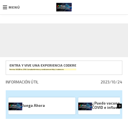
MENÚ
Ir
al
contenido
ENTRA Y VIVE UNA EXPERIENCIA CODERE
Permiso SEGOB no. 2768. Consulta términos y condiciones en
http://codere.mx
INFORMACIÓN ÚTIL
2023/10/24
¿Puedo vacunarme 
Juega Ahora
COVID e influenza?