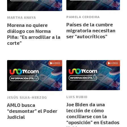
PAMELA CERDEIRA
MARTHA ANAYA
Países de la cumbre
Morena no quiere
migratoria necesitan
diálogo con Norma
ser “autocríticos”
Piña: “Es arrodillar a la
corte”
VIDEO
VIDEO
LUIS RUBIO
JESÚS SILVA-HERZOG
Joe Biden da una
AMLO busca
lección de cómo
“desmontar” el Poder
conciliarse con la
Judicial
“oposición” en Estados