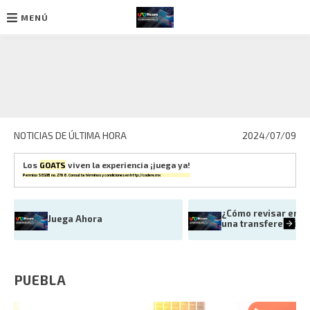
MENÚ
Ir
al
contenido
NOTICIAS DE ÚLTIMA HORA
2024/07/09
Los
GOATS
viven la experiencia ¡juega ya!
Permiso SEGOB no. 2768. Consulta términos y condiciones en
http://codere.mx
¿Cómo revisar en Ba
Juega Ahora
una transferencia e
PUEBLA