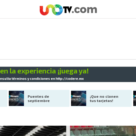
en la experiencia ¡juega ya!
nsulta términos y condiciones en
http://codere.mx
Puentes de 
¡Que no clonen 
septiembre
tus tarjetas!