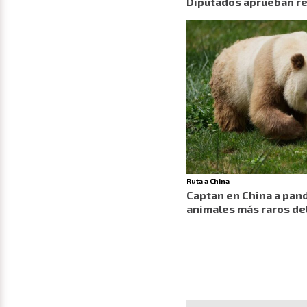
Diputados aprueban ref
Ruta a China
Captan en China a pand
animales más raros d