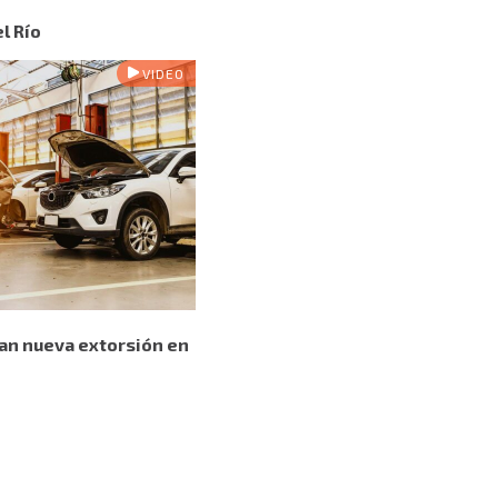
l Río
VIDEO
an nueva extorsión en