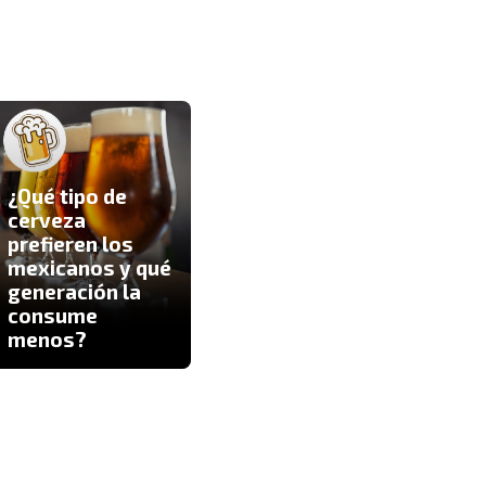
¿Qué tipo de
cerveza
Kit
prefieren los
par
mexicanos y qué
¿Estresado?
ayu
generación la
Baja tus niveles
a n
consume
de cortisol con
ans
menos?
estos alimentos
reg