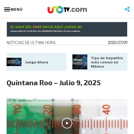
MENÚ
EL VIAJE DEL
GOAT
INICIA AQUÍ ¡JUEGA YA!
Permiso no. DGG/SP/442/97, DGJS/234/2019 JUEGO RESPONSABLE. +18
https://codere.mx
NOTICIAS DE ÚLTIMA HORA
2025/07/09
Tipo de hepatitis 
Juega Ahora
más comun en 
México
Quintana Roo – Julio 9, 2025