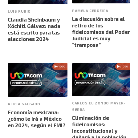
PAMELA CERDEIRA
LUIS RUBIO
La discusión sobre el
Claudia Sheinbaum y
retiro de los
Xóchitl Gálvez: nada
fideicomisos del Poder
está escrito para las
Judicial es muy
elecciones 2024
“tramposa”
VIDEO
VIDEO
CARLOS ELIZONDO MAYER-
ALICIA SALGADO
SERRA
Economía mexicana:
Eliminación de
¿cómo le irá a México
fideicomisos:
en 2024, según el FMI?
Inconstitucional y
dañará a la población