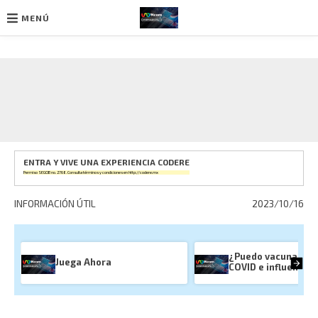
MENÚ
Ir
al
contenido
ENTRA Y VIVE UNA EXPERIENCIA CODERE
Permiso SEGOB no. 2768. Consulta términos y condiciones en
http://codere.mx
INFORMACIÓN ÚTIL
2023/10/16
¿Puedo vacunarme 
Juega Ahora
COVID e influenza?