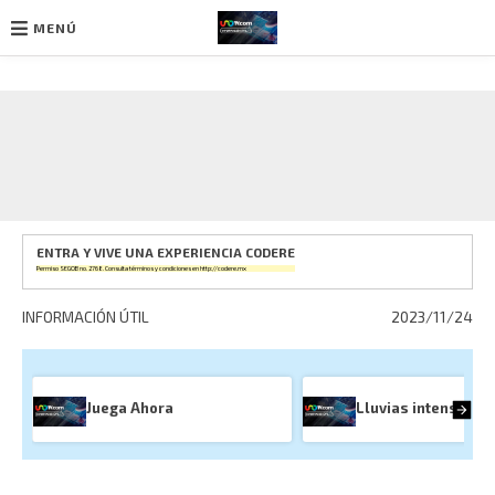
MENÚ
Ir
al
contenido
ENTRA Y VIVE UNA EXPERIENCIA CODERE
Permiso SEGOB no. 2768. Consulta términos y condiciones en
http://codere.mx
INFORMACIÓN ÚTIL
2023/11/24
Juega Ahora
Lluvias intensas: v