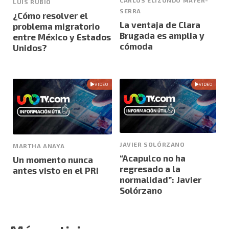
CARLOS ELIZONDO MAYER-
LUIS RUBIO
SERRA
¿Cómo resolver el
La ventaja de Clara
problema migratorio
Brugada es amplia y
entre México y Estados
cómoda
Unidos?
VIDEO
VIDEO
JAVIER SOLÓRZANO
MARTHA ANAYA
“Acapulco no ha
Un momento nunca
regresado a la
antes visto en el PRI
normalidad”: Javier
Solórzano