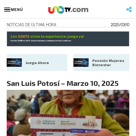
MENÚ
NOTICIAS DE ÚLTIMA HORA
2025/03/10
Los
GOATS
viven la experiencia ¡juega ya!
Permiso SEGOB no. 2768. Consulta términos y condiciones en
http://codere.mx
Pensión Mujeres 
Juega Ahora
Bienestar
San Luis Potosí – Marzo 10, 2025