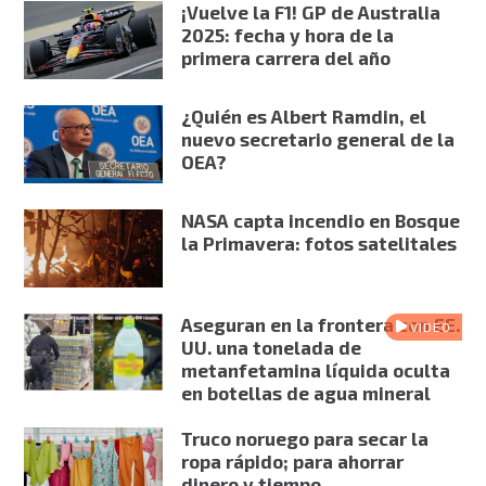
¡Vuelve la F1! GP de Australia
2025: fecha y hora de la
primera carrera del año
¿Quién es Albert Ramdin, el
nuevo secretario general de la
OEA?
NASA capta incendio en Bosque
la Primavera: fotos satelitales
Aseguran en la frontera con EE.
VIDEO
UU. una tonelada de
metanfetamina líquida oculta
en botellas de agua mineral
Truco noruego para secar la
ropa rápido; para ahorrar
dinero y tiempo