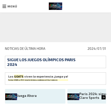
MENÚ
Ir
al
contenido
NOTICIAS DE ÚLTIMA HORA
2024/07/31
SIGUE LOS JUEGOS OLÍMPICOS PARIS
2024
Los
GOATS
viven la experiencia ¡juega ya!
Permiso SEGOB no. 2768. Consulta términos y condiciones en
http://codere.mx
Paris 2024: sigue en
Juega Ahora
Claro Sports