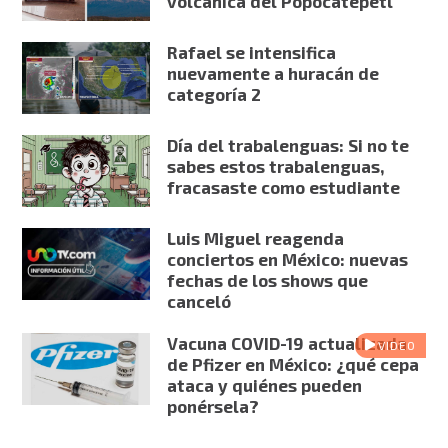
volcánica del Popocatépetl
Rafael se intensifica
nuevamente a huracán de
categoría 2
Día del trabalenguas: Si no te
sabes estos trabalenguas,
fracasaste como estudiante
Luis Miguel reagenda
conciertos en México: nuevas
fechas de los shows que
canceló
Vacuna COVID-19 actualizada
VIDEO
de Pfizer en México: ¿qué cepa
ataca y quiénes pueden
ponérsela?