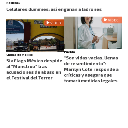
Nacional
Celulares dummies: así engañan a ladrones
VIDEO
VIDEO
Puebla
Ciudad de México
“Son vidas vacías, llenas
Six Flags México despide
de resentimiento”:
al “Monstruo” tras
Marilyn Cote responde a
acusaciones de abuso en
críticas y asegura que
el Festival del Terror
tomará medidas legales