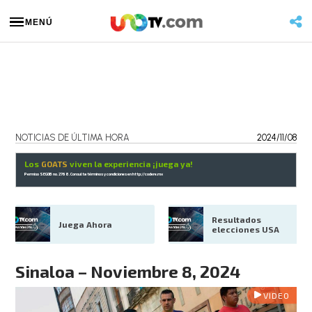
MENÚ
NOTICIAS DE ÚLTIMA HORA
2024/11/08
Los
GOATS
viven la experiencia ¡juega ya!
Permiso SEGOB no. 2768. Consulta términos y condiciones en
http://codere.mx
Resultados 
Juega Ahora
elecciones USA
Sinaloa – Noviembre 8, 2024
VIDEO