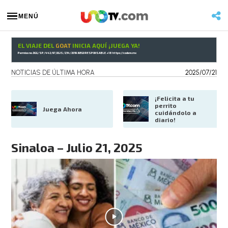
MENÚ
EL VIAJE DEL
GOAT
INICIA AQUÍ ¡JUEGA YA!
Permiso no. DGG/SP/442/97, DGJS/234/2019 JUEGO RESPONSABLE. +18
https://codere.mx
NOTICIAS DE ÚLTIMA HORA
2025/07/21
¡Felicita a tu 
perrito 
Juega Ahora
cuidándolo a 
diario!
Sinaloa – Julio 21, 2025