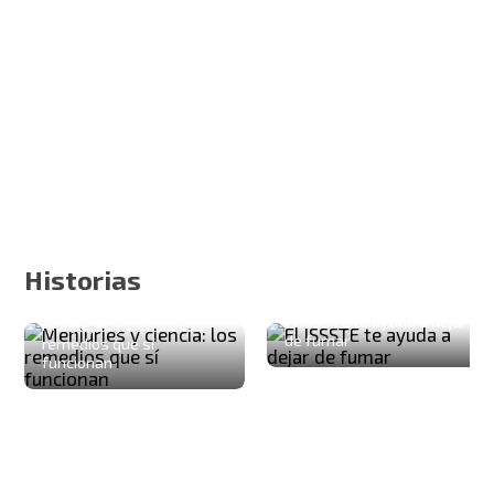
Historias
El ISSSTE te ayuda a dejar
Menjurjes y ciencia: los
de fumar
remedios que sí
funcionan