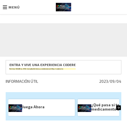
MENÚ
Ir
al
contenido
ENTRA Y VIVE UNA EXPERIENCIA CODERE
Permiso SEGOB no. 2768. Consulta términos y condiciones en
http://codere.mx
INFORMACIÓN ÚTIL
2023/09/04
¿Qué pasa si tomas
Juega Ahora
medicamento cadu