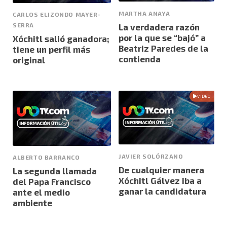
MARTHA ANAYA
CARLOS ELIZONDO MAYER-
SERRA
La verdadera razón
por la que se “bajó” a
Xóchitl salió ganadora;
Beatriz Paredes de la
tiene un perfil más
contienda
original
VIDEO
JAVIER SOLÓRZANO
ALBERTO BARRANCO
De cualquier manera
La segunda llamada
Xóchitl Gálvez iba a
del Papa Francisco
ganar la candidatura
ante el medio
ambiente