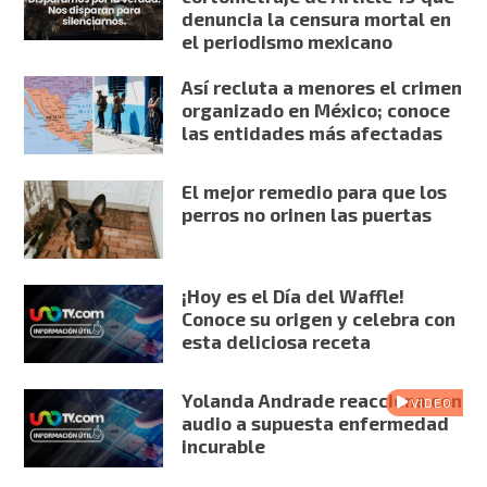
denuncia la censura mortal en
el periodismo mexicano
Así recluta a menores el crimen
organizado en México; conoce
las entidades más afectadas
El mejor remedio para que los
perros no orinen las puertas
¡Hoy es el Día del Waffle!
Conoce su origen y celebra con
esta deliciosa receta
Yolanda Andrade reacciona con
VIDEO
audio a supuesta enfermedad
incurable