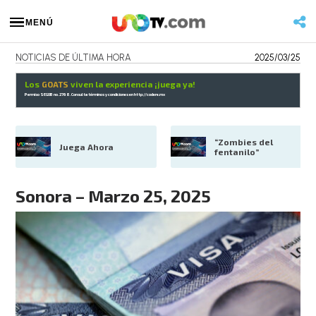
MENÚ
NOTICIAS DE ÚLTIMA HORA
2025/03/25
Los
GOATS
viven la experiencia ¡juega ya!
Permiso SEGOB no. 2768. Consulta términos y condiciones en
http://codere.mx
“Zombies del 
Juega Ahora
fentanilo”
Sonora – Marzo 25, 2025