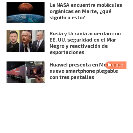
La NASA encuentra moléculas
orgánicas en Marte, ¿qué
significa esto?
Rusia y Ucrania acuerdan con
EE. UU. seguridad en el Mar
Negro y reactivación de
exportaciones
Huawei presenta en México un
VIDEO
nuevo smartphone plegable
con tres pantallas