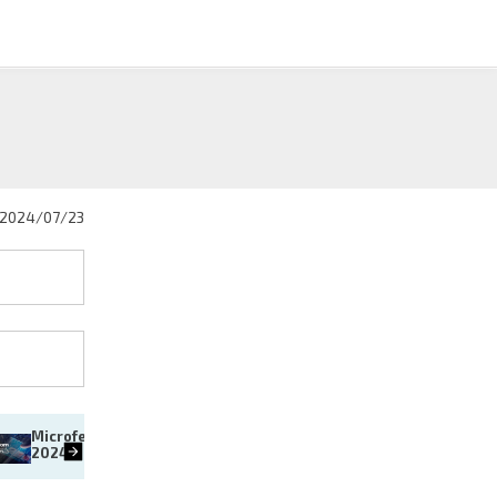
2024/07/23
Microferias de empleo CDMX 
Vacaciones 2024: evita ca
2024
hoyos en la arena