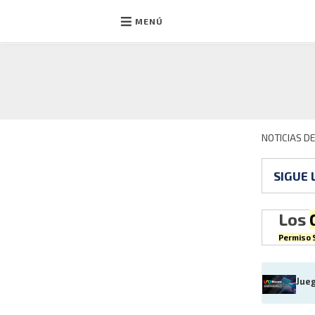
MENÚ
Ir
al
contenido
NOTICIAS D
SIGUE 
Los
Permiso S
Jue